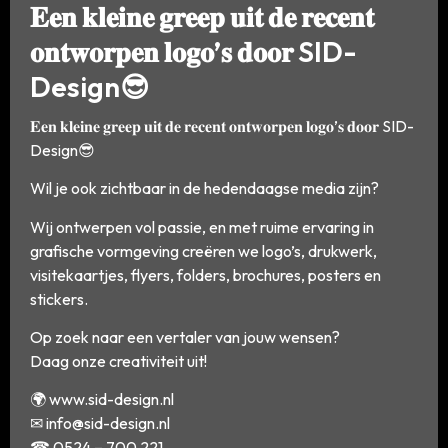
𝐄𝐞𝐧 𝐤𝐥𝐞𝐢𝐧𝐞 𝐠𝐫𝐞𝐞𝐩 𝐮𝐢𝐭 𝐝𝐞 𝐫𝐞𝐜𝐞𝐧𝐭
𝐨𝐧𝐭𝐰𝐨𝐫𝐩𝐞𝐧 𝐥𝐨𝐠𝐨’𝐬 𝐝𝐨𝐨𝐫 SID-
Design😎
𝐄𝐞𝐧 𝐤𝐥𝐞𝐢𝐧𝐞 𝐠𝐫𝐞𝐞𝐩 𝐮𝐢𝐭 𝐝𝐞 𝐫𝐞𝐜𝐞𝐧𝐭 𝐨𝐧𝐭𝐰𝐨𝐫𝐩𝐞𝐧 𝐥𝐨𝐠𝐨’𝐬 𝐝𝐨𝐨𝐫 SID-
Design😎
Wil je ook zichtbaar in de hedendaagse media zijn?
Wij ontwerpen vol passie, en met ruime ervaring in
grafische vormgeving creëren we logo’s, drukwerk,
visitekaartjes, flyers, folders, brochures, posters en
stickers.
Op zoek naar een vertaler van jouw wensen?
Daag onze creativiteit uit!
🌍 www.sid-design.nl
✉
info@sid-design.nl
☎ 0524 – 700 221